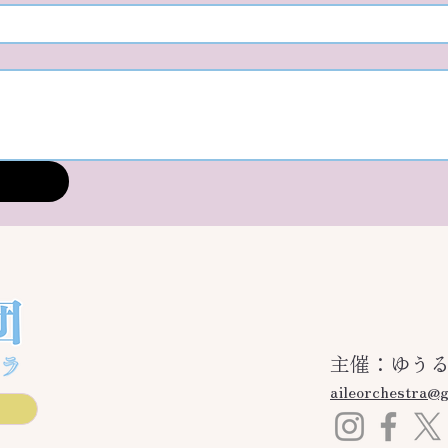
主催：ゆう
aileorchestra@