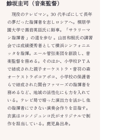
鯵坂圭司（音楽監督）
現役のテレビマン。30 代半ばにして長年
の夢だった指揮者を志しロシアへ。桐朋学
園大学で黒岩英臣氏に師事。「サラリーマ
ン指揮者 」の道を歩む 。山田和樹氏の講習
会では成績優秀者として横浜シンフォニエ
ッタを指揮。エール管弦楽団を創設し、音
楽監督を務める。そのほか、小学校ＰＴＡ
で結成された親子オーケストラ・音羽の森
オーケストラポコアポコ、小学校の保護者
らで結成された関台ファマーズの指揮者を
務めるなど、地域の活性化にも力を入れて
いる。テレビ局で培った演出力を活かし他
の指揮者にできない演奏会作りを目指す。
衣裳はコシノジュンコ氏がオリジナルで制
作を担当している。鹿児島出身。